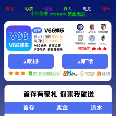
首页
学习园地
学习习近平党建思想丨习近平党建思想金句
学习习近平党建思想丨习近平党建思想金句
发布于： 2026-07-07 17:00
坚持党的领导是中国特色社会主义最本质的特征
中国共产党领导是中国特色社会主义最本质的特
征，是中国特色社会主义制度的最大优势，是党和国家的