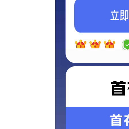
党的十八大以来，以习近平同
长期执政和国家长治久安的战略高
代课题，提出一系列管党治党、兴
最新成果，是习近平新时代中国特
日，《习近平党建文选》第一卷、
是习近平党建思想，提供了权威教
党，为以中国式现代化全面推进强
充分认识习近平党建思想
习近平党建思想，顺应历史
效破解党的建设的重大理论和实践
义、实践意义、时代意义。
学习贯彻习近平党建思想，必
一、行动统一的基础，是党的团结
质的特征”“保证党的团结和集中统