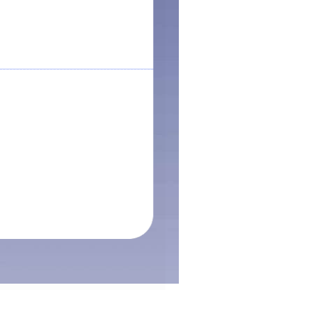
化行稳致远。新时代新征程，中国
义现代化进程中具有承前启后的重要
习近平党建思想，立足中国特色社
了伟大工程在“四个伟大”中的决定
政治领导力、思想引领力、群众组
势中抓住机遇，敢于斗争、善于斗
变为美好现实，奋力谱写实现中华
和集体智慧的结晶，博大精深、内
“十四个坚持”。
主义有诸多特点和特征，但最本质的