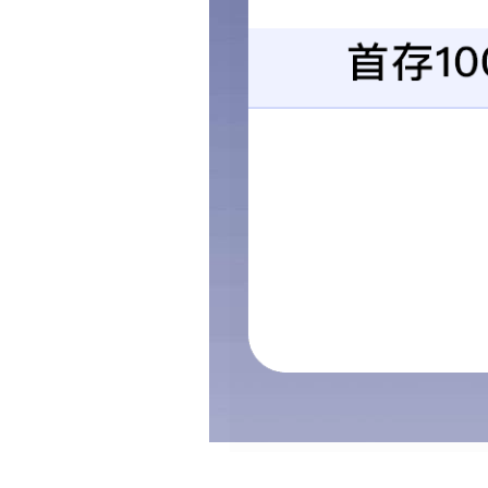
时代先锋、民族脊梁。
学习贯彻习近平党建思想，
共产党的使命任务是以中国式现代
地位，经济社会发展任务艰巨、形
会主义进入新时代的历史方位，着
性作用，为新时代开新局、谱新篇
织力、社会号召力，推动全党更加
争，更加积极有为地应对挑战、推
民族伟大复兴的壮美华章。
深刻领会习近平党建思想
习近平党建思想是在新时代
涵丰富、思想深邃、逻辑严密。完
要深刻领会和牢牢把握“坚持