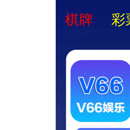
首页
首页
学习园地
坚持以习近平党建思想为指引 奋力推
坚持以习近平党