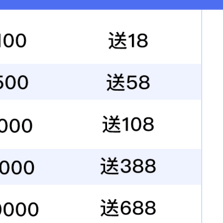
政治主张、政治智慧，廓清了一系列大是大非，纠正了一个时期
向。学习贯彻习近平党建思想，必将有力推动全党旗帜鲜明讲政治
治上行动上同以习近平同志为核心的党中央保持高度一致。
必将有力深化党的创新理论武装、推动全党不断提高马克思主
习近平文化思想、习近平生态文明思想、习近平强军思想、习近
中国特色社会主义思想中有着特殊重要的地位。习近平党建思想
传统文化相结合，深化了对共产党执政规律和我们党自身建设规
近平党建思想，必将有力推动广大党员、干部用党的创新理论凝
形成万众一心、无坚不摧的磅礴力量。
必将有力推动全面从严治党、深入推进新时代党的建设新的伟
段。我国正处在实现中华民族伟大复兴的关键时期，战略机遇和
危险”是长期的、复杂的、严峻的。习近平党建思想在研究问题解
代管党治党、兴党强党怎么办、怎么干的一系列重大问题，推动
指引全党以更宽广的视野、更长远的眼光思考和把握党的建设面
进性和纯洁性、巩固党的长期执政地位，确保党始终不变质、不