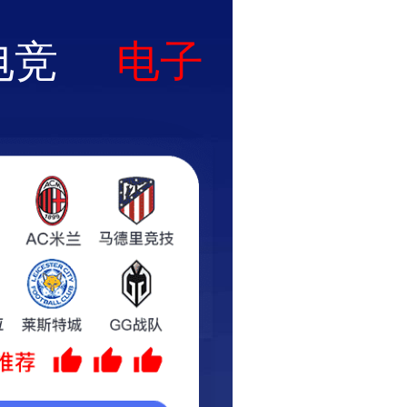
闻中心
政策法规
联系我们
招贤纳士
地