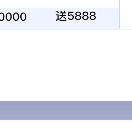
党员工作也面临新形势新任
用人导向，不仅是指引干部成长
的《细则》坚持马克思列宁主
各级领导班子将陆续换届，各
想、科学发展观，全面贯彻习近
凭实绩用干部、为发展配班
膺担当、奋勇争先，不断创造
式现代化新局面提供坚强组织
牢正确政绩观之基。树立和践行
每一代人都要走好自己的
强、摒弃私心杂念，才能保证
2026-06-01
代好干部标准，加强干部党性
干部用起来。做深做实干部政
教育，旨在引导广大党员干
主要问题清单，坚决把政治上
，坚决纠治形式主义、官僚主
部要在深入、具体上下功夫，
政绩观，关键在务实、落点在
...
呼、不听汇报、不用陪同，直奔
作风的重要载体，更是新时代
一段时间以来，少数领导干部
1
2
3
跳转至
的作秀式调研，听不到真话、摸
首页
末页
GO
更损害党群干群关系、扭曲政
弃固有套路，直奔基层一线、直
工作真实问题，为精准掌握实
，减少了形式主义作风，成为
体现。 厉行节约、轻车简