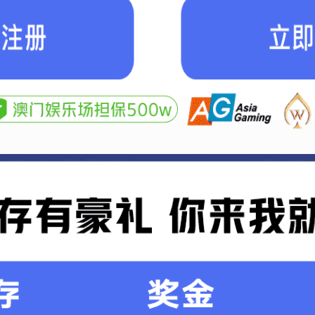
建党节丨热烈庆祝中国共产党成立105周年
“东升镇优秀共产党员”称号
习近平：在庆祝中国共产