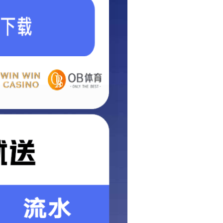
党建引领聚合力 先锋赋能促发展——卓识
网安党支部开展专题讲座激发党员担当作
为
党成立105周年大会上的讲话