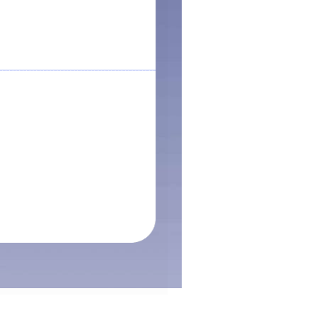
务，需要与时俱进对《细则》进行修订。 新修订
义、毛泽东思想、邓小平理论、“三个代表”重要思
平新时代中...
长征路