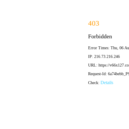
首页
首页
党建头条
党建新闻
党建引领聚合力 先锋赋
党建引领聚合力