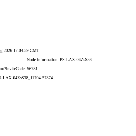
关于我们
安全服务
技术实力
党建园地
新
能促发展——卓识网安党支部开展专题讲座激发党员担当作为
 先锋赋能促发展——卓识网安党
激发党员担当作为
发布于： 2026-03-19 15:19
来源：
卓识网安